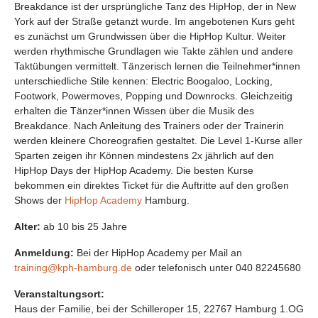
Breakdance ist der ursprüngliche Tanz des HipHop, der in New
York auf der Straße getanzt wurde. Im angebotenen Kurs geht
es zunächst um Grundwissen über die HipHop Kultur. Weiter
werden rhythmische Grundlagen wie Takte zählen und andere
Taktübungen vermittelt. Tänzerisch lernen die Teilnehmer*innen
unterschiedliche Stile kennen: Electric Boogaloo, Locking,
Footwork, Powermoves, Popping und Downrocks. Gleichzeitig
erhalten die Tänzer*innen Wissen über die Musik des
Breakdance. Nach Anleitung des Trainers oder der Trainerin
werden kleinere Choreografien gestaltet. Die Level 1-Kurse aller
Sparten zeigen ihr Können mindestens 2x jährlich auf den
HipHop Days der HipHop Academy. Die besten Kurse
bekommen ein direktes Ticket für die Auftritte auf den großen
Shows der
HipHop Academy
Hamburg.
Alter:
ab 10 bis 25 Jahre
Anmeldung:
Bei der HipHop Academy per Mail an
training@kph-hamburg.de
oder telefonisch unter 040 82245680
Veranstaltungsort:
Haus der Familie, bei der Schilleroper 15, 22767 Hamburg 1.OG