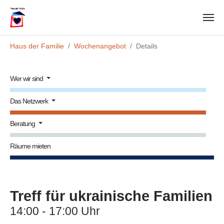
Zum Hauptinhalt springen
Sie sind hier:
Haus der Familie
Wochenangebot
Details
Wer wir sind
Das Netzwerk
Beratung
Räume mieten
Treff für ukrainische Familien
14:00 - 17:00 Uhr