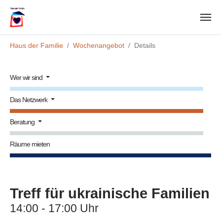
Zum Hauptinhalt springen
Sie sind hier:
Haus der Familie
Wochenangebot
Details
Wer wir sind
Das Netzwerk
Beratung
Räume mieten
Treff für ukrainische Familien
14:00 - 17:00 Uhr