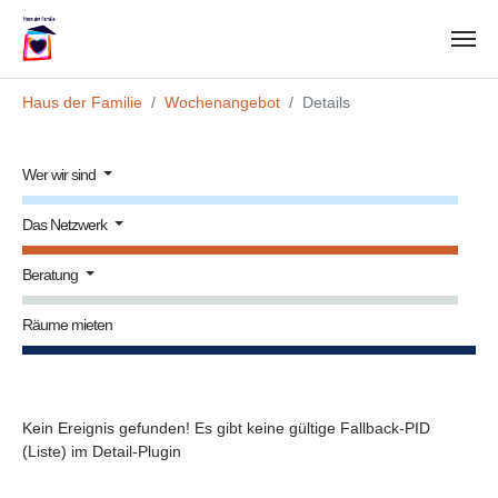
Zum Hauptinhalt springen
Sie sind hier:
Haus der Familie
Wochenangebot
Details
Wer wir sind
Das Netzwerk
Beratung
Räume mieten
Kein Ereignis gefunden! Es gibt keine gültige Fallback-PID
(Liste) im Detail-Plugin