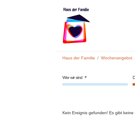
Zum Hauptinhalt springen
Sie sind hier:
Haus der Familie
Wochenangebot
Wer wir sind
D
Kein Ereignis gefunden! Es gibt keine 