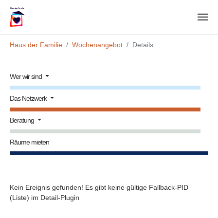
Zum Hauptinhalt springen
Sie sind hier:
Haus der Familie
Wochenangebot
Details
Wer wir sind
Das Netzwerk
Beratung
Räume mieten
Kein Ereignis gefunden! Es gibt keine gültige Fallback-PID
(Liste) im Detail-Plugin