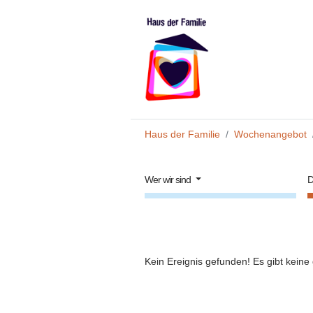
Zum Hauptinhalt springen
Sie sind hier:
Haus der Familie
Wochenangebot
Wer wir sind
D
Kein Ereignis gefunden! Es gibt keine 