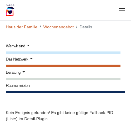
Zum Hauptinhalt springen
Sie sind hier:
Haus der Familie
Wochenangebot
Details
Wer wir sind
Das Netzwerk
Beratung
Räume mieten
Kein Ereignis gefunden! Es gibt keine gültige Fallback-PID
(Liste) im Detail-Plugin