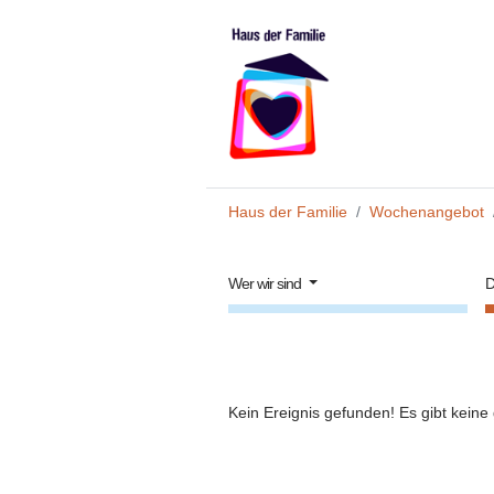
Zum Hauptinhalt springen
Sie sind hier:
Haus der Familie
Wochenangebot
Wer wir sind
D
Kein Ereignis gefunden! Es gibt keine 