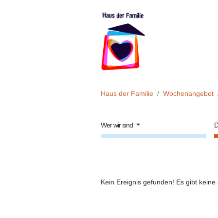
Zum Hauptinhalt springen
Sie sind hier:
Haus der Familie
Wochenangebot
Wer wir sind
D
Kein Ereignis gefunden! Es gibt keine 