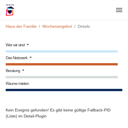
Zum Hauptinhalt springen
Sie sind hier:
Haus der Familie
Wochenangebot
Details
Wer wir sind
Das Netzwerk
Beratung
Räume mieten
Kein Ereignis gefunden! Es gibt keine gültige Fallback-PID
(Liste) im Detail-Plugin