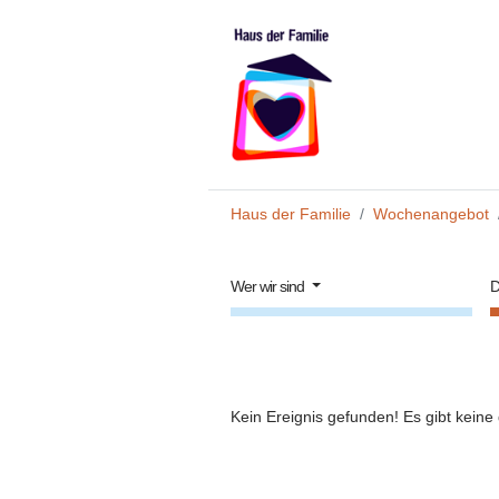
Zum Hauptinhalt springen
Sie sind hier:
Haus der Familie
Wochenangebot
Wer wir sind
D
Kein Ereignis gefunden! Es gibt keine 