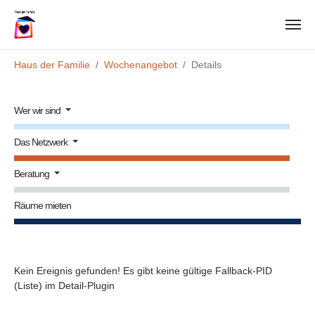
Zum Hauptinhalt springen
Sie sind hier:
Haus der Familie
Wochenangebot
Details
Wer wir sind
Das Netzwerk
Beratung
Räume mieten
Kein Ereignis gefunden! Es gibt keine gültige Fallback-PID
(Liste) im Detail-Plugin