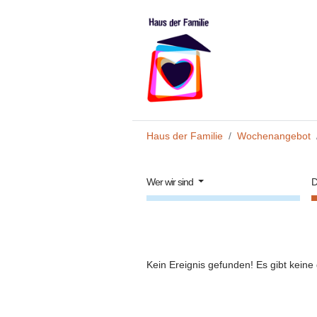
Zum Hauptinhalt springen
Sie sind hier:
Haus der Familie
Wochenangebot
Wer wir sind
D
Kein Ereignis gefunden! Es gibt keine 