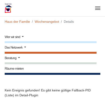
Zum Hauptinhalt springen
Sie sind hier:
Haus der Familie
Wochenangebot
Details
Wer wir sind
Das Netzwerk
Beratung
Räume mieten
Kein Ereignis gefunden! Es gibt keine gültige Fallback-PID
(Liste) im Detail-Plugin