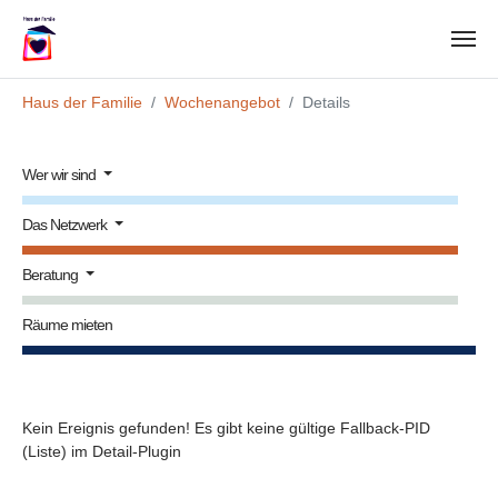
Zum Hauptinhalt springen
Sie sind hier:
Haus der Familie
Wochenangebot
Details
Wer wir sind
Das Netzwerk
Beratung
Räume mieten
Kein Ereignis gefunden! Es gibt keine gültige Fallback-PID
(Liste) im Detail-Plugin