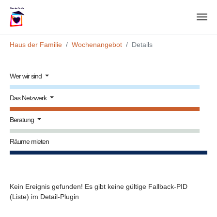
Zum Hauptinhalt springen
Sie sind hier:
Haus der Familie
Wochenangebot
Details
Wer wir sind
Das Netzwerk
Beratung
Räume mieten
Kein Ereignis gefunden! Es gibt keine gültige Fallback-PID
(Liste) im Detail-Plugin