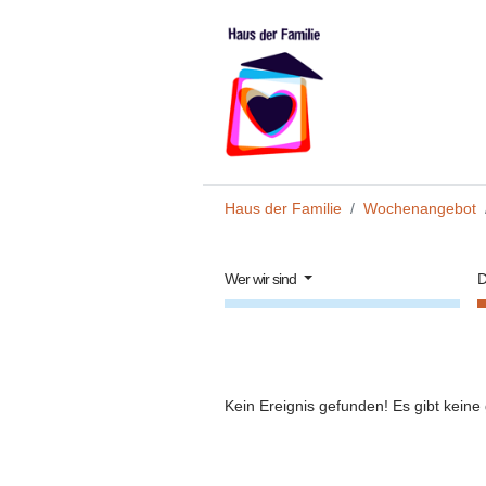
Zum Hauptinhalt springen
Sie sind hier:
Haus der Familie
Wochenangebot
Wer wir sind
D
Kein Ereignis gefunden! Es gibt keine 