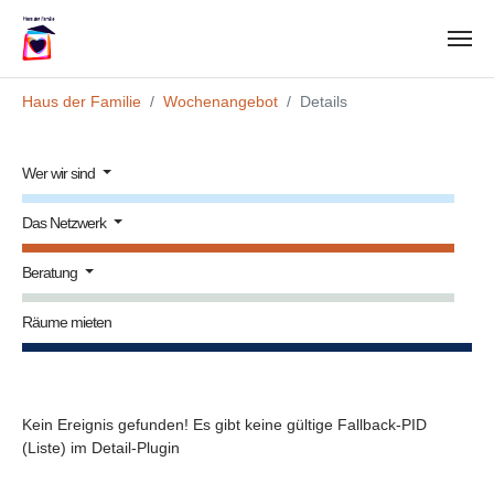
Zum Hauptinhalt springen
Sie sind hier:
Haus der Familie
Wochenangebot
Details
Wer wir sind
Das Netzwerk
Beratung
Räume mieten
Kein Ereignis gefunden! Es gibt keine gültige Fallback-PID
(Liste) im Detail-Plugin