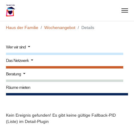
Zum Hauptinhalt springen
Sie sind hier:
Haus der Familie
Wochenangebot
Details
Wer wir sind
Das Netzwerk
Beratung
Räume mieten
Kein Ereignis gefunden! Es gibt keine gültige Fallback-PID
(Liste) im Detail-Plugin