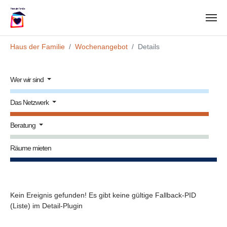
Zum Hauptinhalt springen
Sie sind hier:
Haus der Familie
Wochenangebot
Details
Wer wir sind
Das Netzwerk
Beratung
Räume mieten
Kein Ereignis gefunden! Es gibt keine gültige Fallback-PID
(Liste) im Detail-Plugin