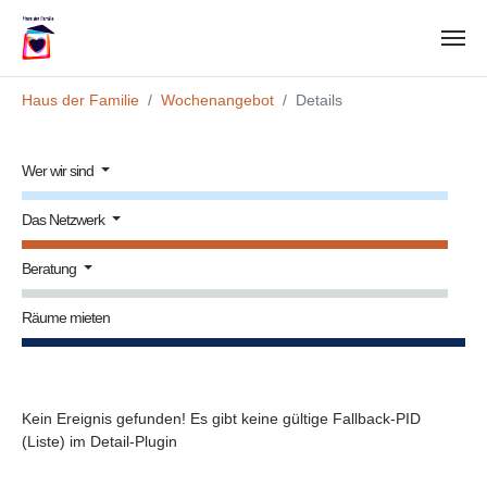
Zum Hauptinhalt springen
Sie sind hier:
Haus der Familie
Wochenangebot
Details
Wer wir sind
Das Netzwerk
Beratung
Räume mieten
Kein Ereignis gefunden! Es gibt keine gültige Fallback-PID
(Liste) im Detail-Plugin