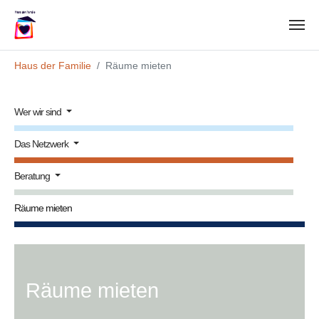
Zum Hauptinhalt springen
Sie sind hier:
Haus der Familie
Räume mieten
Wer wir sind
Das Netzwerk
Beratung
(current)
Räume mieten
Räume mieten