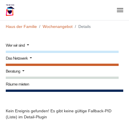
Zum Hauptinhalt springen
Sie sind hier:
Haus der Familie
Wochenangebot
Details
Wer wir sind
Das Netzwerk
Beratung
Räume mieten
Kein Ereignis gefunden! Es gibt keine gültige Fallback-PID
(Liste) im Detail-Plugin