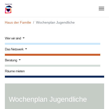
Zum Hauptinhalt springen
Sie sind hier:
Haus der Familie
Wochenplan Jugendliche
Wer wir sind
Das Netzwerk
Beratung
Räume mieten
Wochenplan Jugendliche