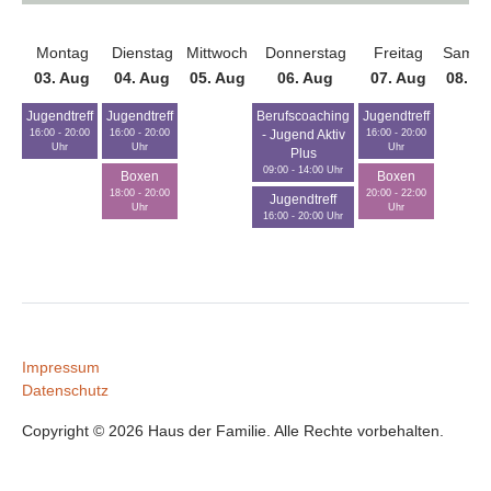
Montag
Dienstag
Mittwoch
Donnerstag
Freitag
Samst
03. Aug
04. Aug
05. Aug
06. Aug
07. Aug
08. A
Jugendtreff
Jugendtreff
Berufscoaching
Jugendtreff
16:00 - 20:00
16:00 - 20:00
16:00 - 20:00
- Jugend Aktiv
Uhr
Uhr
Uhr
Plus
09:00 - 14:00 Uhr
Boxen
Boxen
18:00 - 20:00
20:00 - 22:00
Jugendtreff
Uhr
Uhr
16:00 - 20:00 Uhr
Impressum
Datenschutz
Copyright © 2026 Haus der Familie. Alle Rechte vorbehalten.