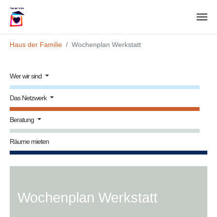
Zum Hauptinhalt springen
Sie sind hier:
Haus der Familie
Wochenplan Werkstatt
Wer wir sind
Das Netzwerk
Beratung
Räume mieten
Wochenplan Werkstatt